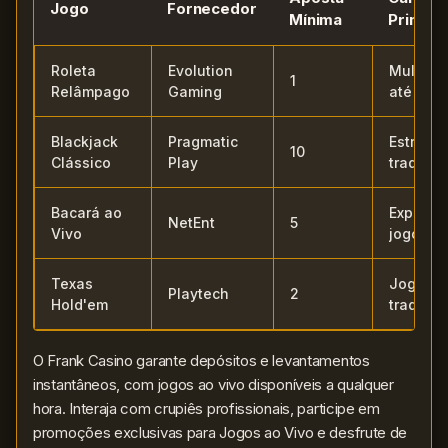
Jogo
Fornecedor
Mínima
Principa
Roleta
Evolution
Multipli
1
Relâmpago
Gaming
até 500
Blackjack
Pragmatic
Estratég
10
Clássico
Play
tradicio
Bacará ao
Experiên
NetEnt
5
Vivo
jogo ime
Texas
Jogo de
Playtech
2
Hold'em
tradicio
O Frank Casino garante depósitos e levantamentos
instantâneos, com jogos ao vivo disponíveis a qualquer
hora. Interaja com crupiês profissionais, participe em
promoções exclusivas para Jogos ao Vivo e desfrute de