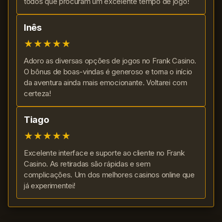
todos que procuram um excelente tempo de jogo!
Inês
★
★
★
★
★
Adoro as diversas opções de jogos no Frank Casino.
O bônus de boas-vindas é generoso e torna o início
da aventura ainda mais emocionante. Voltarei com
certeza!
Tiago
★
★
★
★
★
Excelente interface e suporte ao cliente no Frank
Casino. As retiradas são rápidas e sem
complicações. Um dos melhores casinos online que
já experimentei!