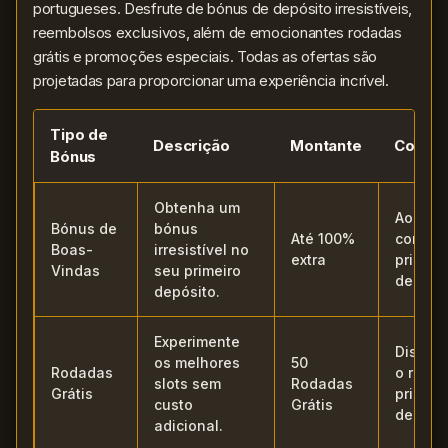
portugueses. Desfrute de bónus de depósito irresistíveis,
reembolsos exclusivos, além de emocionantes rodadas
grátis e promoções especiais. Todas as ofertas são
projetadas para proporcionar uma experiência incrível.
Tipo de
Descrição
Montante
Como 
Bónus
Obtenha um
Ao cria
Bónus de
bónus
Até 100%
conta e
Boas-
irresistível no
extra
primeir
Vindas
seu primeiro
depósit
depósito.
Experimente
Disponí
os melhores
50
Rodadas
o regis
slots sem
Rodadas
Grátis
primeir
custo
Grátis
depósit
adicional.